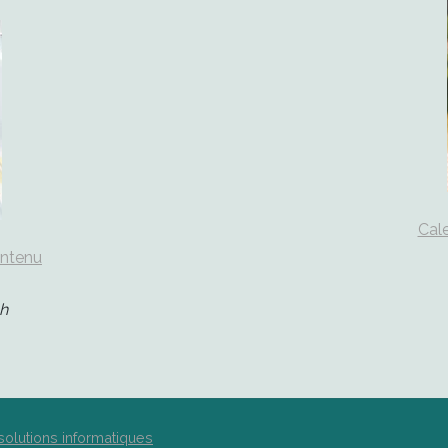
Cale
ontenu
h
solutions informatiques