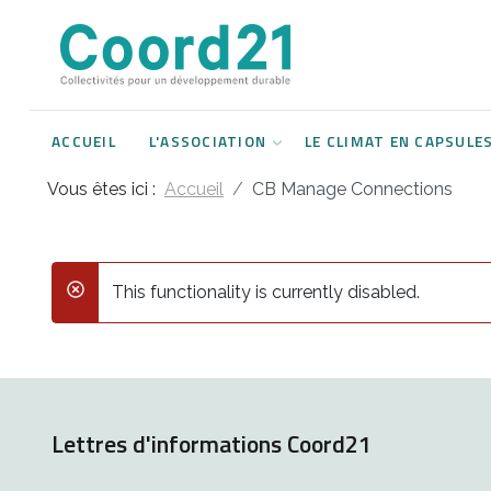
Développement durable et Agenda 21
Lettres d'informations
Rencontres thématiques
Documents
2021
ACCUEIL
L'ASSOCIATION
LE CLIMAT EN CAPSULE
Implémentation locale de l'Agenda
2022
2030
Vous êtes ici :
Accueil
CB Manage Connections
2023
Rencontres thématiques
2024
Assemblées générales
This functionality is currently disabled.
danger
2025
2026
Lettres d'informations Coord21