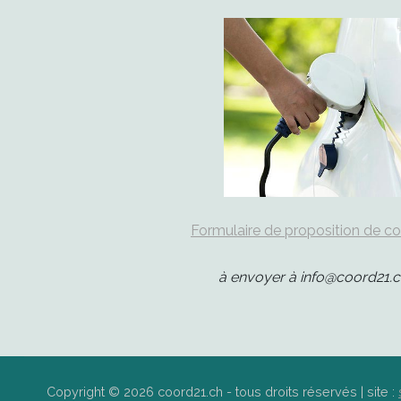
Formulaire de proposition de c
à envoyer à info@coord21.c
Copyright © 2026 coord21.ch - tous droits réservés | site :