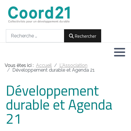
Développement durable et Agenda 21
Lettres d'informations
Rencontres thématiques
Documents
2021
Rechercher
Rechercher
Implémentation locale de l'Agenda
2022
2030
2023
Rencontres thématiques
Vous êtes ici :
Accueil
L'Association
2024
Développement durable et Agenda 21
Assemblées générales
Développement
2025
durable et Agenda
2026
21