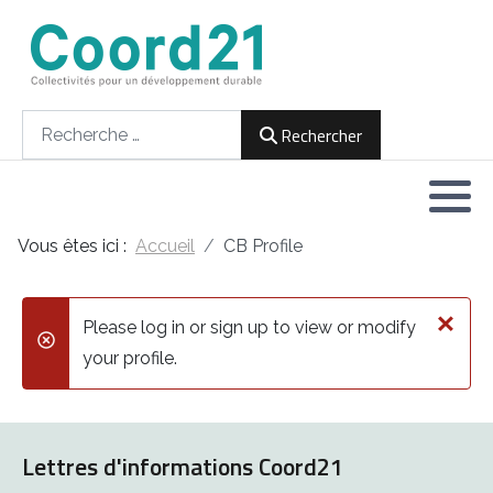
Développement durable et Agenda 21
Lettres d'informations
Rencontres thématiques
Documents
2021
Rechercher
Rechercher
Implémentation locale de l'Agenda
2022
2030
2023
Rencontres thématiques
Vous êtes ici :
Accueil
CB Profile
2024
Assemblées générales
×
2025
Please log in or sign up to view or modify
danger
your profile.
2026
Lettres d'informations Coord21