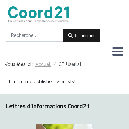
Développement durable et Agenda 21
Lettres d'informations
Rencontres thématiques
Documents
2021
Rechercher
Rechercher
Implémentation locale de l'Agenda
2022
2030
2023
Rencontres thématiques
Vous êtes ici :
Accueil
CB Userlist
2024
Assemblées générales
There are no published user lists!
2025
2026
Lettres d'informations Coord21