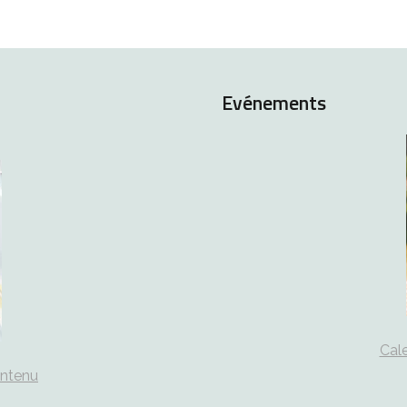
Evénements
Cale
ontenu