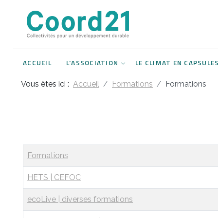
Développement durable et Agenda 21
Lettres d'informations
Rencontres thématiques
Documents
2021
ACCUEIL
L'ASSOCIATION
LE CLIMAT EN CAPSULE
Implémentation locale de l'Agenda
2022
2030
Vous êtes ici :
Accueil
Formations
Formations
2023
Rencontres thématiques
2024
Assemblées générales
2025
Articles
Formations
2026
HETS | CEFOC
ecoLive | diverses formations