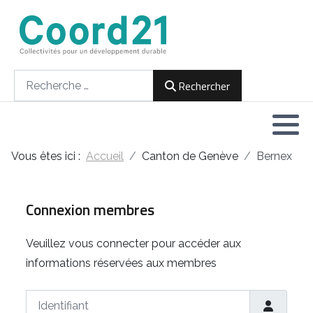
Développement durable et Agenda 21
Lettres d'informations
Rencontres thématiques
Documents
2021
Rechercher
Rechercher
Implémentation locale de l'Agenda
2022
2030
2023
Rencontres thématiques
Vous êtes ici :
Accueil
Canton de Genève
Bernex
2024
Assemblées générales
2025
Connexion membres
2026
Veuillez vous connecter pour accéder aux
informations réservées aux membres
Identifiant