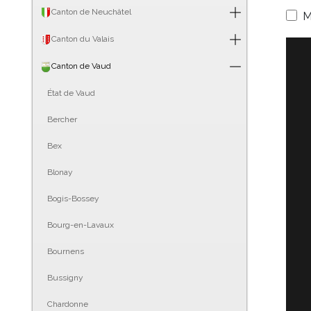
Canton de Neuchâtel
M
Canton du Valais
Canton de Vaud
État de Vaud
Bercher
Bex
Blonay
Bogis-Bossey
Bourg-en-Lavaux
Bournens
Bussigny
Chardonne