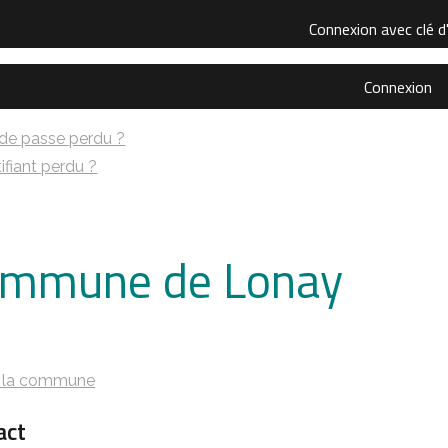
Connexion avec clé d
Connexion
de passe perdu ?
ifiant perdu ?
mmune de Lonay
s
e la commune
act