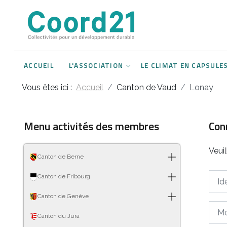
Développement durable et Agenda 21
Lettres d'informations
Rencontres thématiques
Documents
2021
ACCUEIL
L'ASSOCIATION
LE CLIMAT EN CAPSULE
Implémentation locale de l'Agenda
2022
2030
Vous êtes ici :
Accueil
Canton de Vaud
Lonay
2023
Rencontres thématiques
2024
Menu activités des membres
Con
Assemblées générales
2025
Veui
Canton de Berne
2026
Ident
Canton de Fribourg
Canton de Genève
Mot 
Canton du Jura