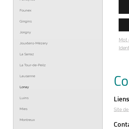
Founex
Gingins
Jongny
Mot 
Jouxtens-Mézery
Ident
La Sarraz
La Tour-de-Peilz
Co
Lausanne
Lonay
Lien
Luins
Site d
Mies
Montreux
Cont