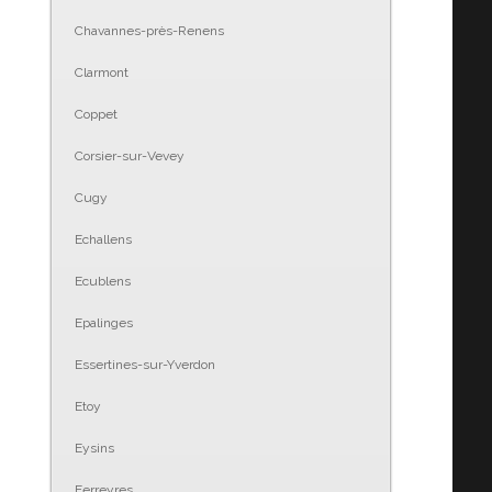
Chavannes-près-Renens
Clarmont
Coppet
Corsier-sur-Vevey
Cugy
Echallens
Ecublens
Epalinges
Essertines-sur-Yverdon
Etoy
Eysins
Ferreyres