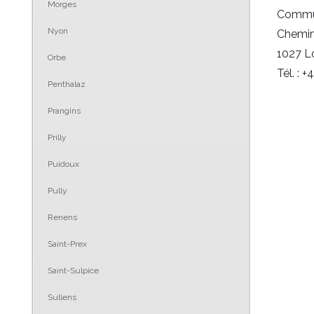
Morges
Commu
Nyon
Chemin
1027 
Orbe
Tél. : 
Penthalaz
Prangins
Prilly
Puidoux
Pully
Renens
Saint-Prex
Saint-Sulpice
Sullens