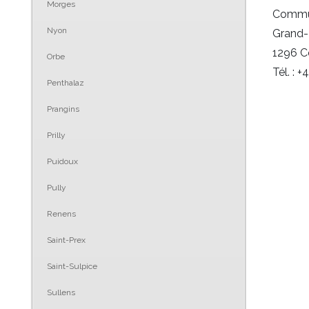
Morges
Commu
Nyon
Grand-
1296 
Orbe
Tél. : 
Penthalaz
Prangins
Prilly
Puidoux
Pully
Renens
Saint-Prex
Saint-Sulpice
Sullens