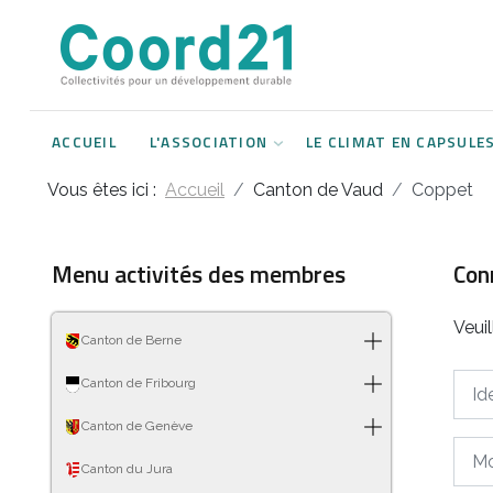
Développement durable et Agenda 21
Lettres d'informations
Rencontres thématiques
Documents
2021
ACCUEIL
L'ASSOCIATION
LE CLIMAT EN CAPSULE
Implémentation locale de l'Agenda
2022
2030
Vous êtes ici :
Accueil
Canton de Vaud
Coppet
2023
Rencontres thématiques
2024
Menu activités des membres
Con
Assemblées générales
2025
Veui
Canton de Berne
2026
Ident
Canton de Fribourg
Canton de Genève
Mot 
Canton du Jura