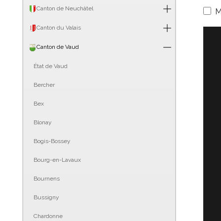
Canton de Neuchâtel
M
Canton du Valais
Canton de Vaud
État de Vaud
Bercher
Bex
Blonay
Bogis-Bossey
Bourg-en-Lavaux
Bournens
Bussigny
Chardonne