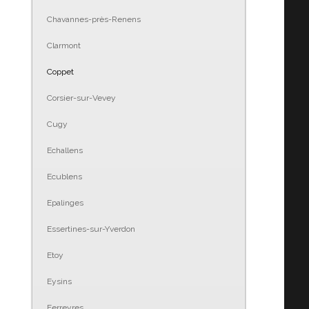
Chavannes-près-Renens
Clarmont
Coppet
Corsier-sur-Vevey
Cugy
Echallens
Ecublens
Epalinges
Essertines-sur-Yverdon
Etoy
Eysins
Ferreyres