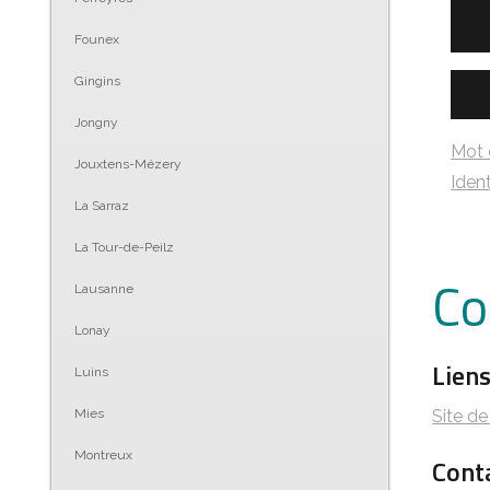
Founex
Gingins
Jongny
Mot 
Jouxtens-Mézery
Ident
La Sarraz
La Tour-de-Peilz
Co
Lausanne
Lonay
Lien
Luins
Site d
Mies
Montreux
Cont