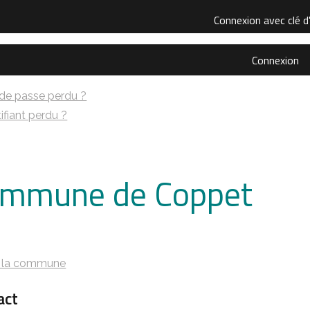
Connexion avec clé d
Connexion
de passe perdu ?
ifiant perdu ?
mmune de Coppet
s
e la commune
act