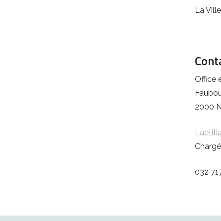
La Vill
Conta
Office
Faubour
2000 N
Laetiti
Chargé
032 71