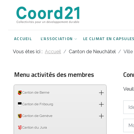
Développement durable et Agenda 21
Lettres d'informations
Rencontres thématiques
Documents
2021
ACCUEIL
L'ASSOCIATION
LE CLIMAT EN CAPSULE
Implémentation locale de l'Agenda
2022
2030
Vous êtes ici :
Accueil
Canton de Neuchâtel
Vill
2023
Rencontres thématiques
2024
Menu activités des membres
Con
Assemblées générales
2025
Veui
Canton de Berne
2026
Ident
Canton de Fribourg
Canton de Genève
Mot 
Canton du Jura