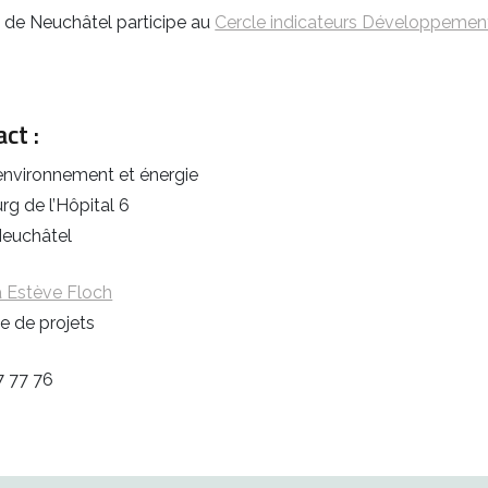
e de Neuchâtel participe au
Cercle indicateurs Développemen
ct :
 environnement et énergie
g de l’Hôpital 6
euchâtel
a Estève Floch
e de projets
7 77 76