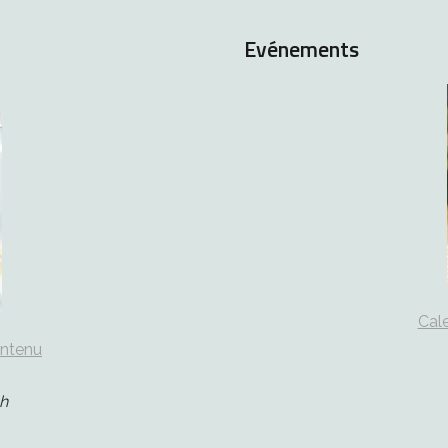
Evénements
Cale
ontenu
h