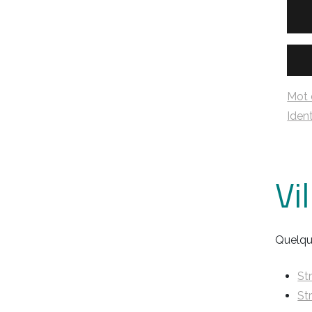
Mot 
Ident
Vi
Quelqu
St
St