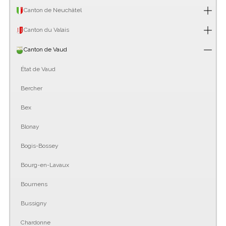
Canton de Neuchâtel
Canton du Valais
Canton de Vaud
État de Vaud
Bercher
Bex
Blonay
Bogis-Bossey
Bourg-en-Lavaux
Bournens
Bussigny
Chardonne