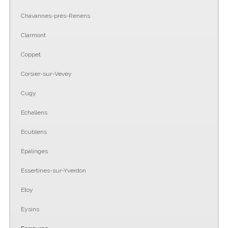
Chavannes-près-Renens
Clarmont
Coppet
Corsier-sur-Vevey
Cugy
Echallens
Ecublens
Epalinges
Essertines-sur-Yverdon
Etoy
Eysins