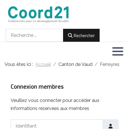
Développement durable et Agenda 21
Lettres d'informations
Rencontres thématiques
Documents
2021
Rechercher
Rechercher
Implémentation locale de l'Agenda
2022
2030
2023
Rencontres thématiques
Vous êtes ici :
Accueil
Canton de Vaud
Ferreyres
2024
Assemblées générales
2025
Connexion membres
2026
Veuillez vous connecter pour accéder aux
informations réservées aux membres
Identifiant