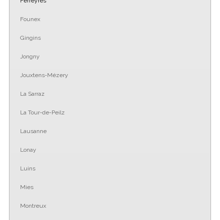
Ferreyres
Founex
Gingins
Jongny
Jouxtens-Mézery
La Sarraz
La Tour-de-Peilz
Lausanne
Lonay
Luins
Mies
Montreux