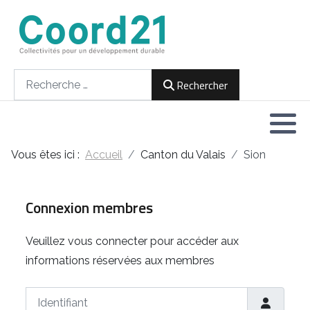
Développement durable et Agenda 21
Lettres d'informations
Rencontres thématiques
Documents
2021
Rechercher
Rechercher
Implémentation locale de l'Agenda
2022
2030
2023
Rencontres thématiques
Vous êtes ici :
Accueil
Canton du Valais
Sion
2024
Assemblées générales
2025
Connexion membres
2026
Veuillez vous connecter pour accéder aux
informations réservées aux membres
Identifiant