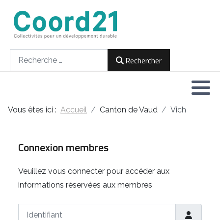
Développement durable et Agenda 21
Lettres d'informations
Rencontres thématiques
Documents
2021
Rechercher
Rechercher
Implémentation locale de l'Agenda
2022
2030
2023
Rencontres thématiques
Vous êtes ici :
Accueil
Canton de Vaud
Vich
2024
Assemblées générales
2025
Connexion membres
2026
Veuillez vous connecter pour accéder aux
informations réservées aux membres
Identifiant