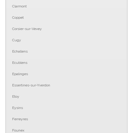
Clarmont
Coppet
Corsier-sur-Vevey
Cugy
Echallens
Ecublens
Epalinges
Essertines-sur-Yverdon
Etoy
Eysins
Ferreyres
Founex