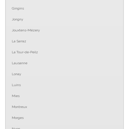
Gingins
Jongny
Jouxtens-Mézery
La Sarraz
La Tour-de-Peilz
Lausanne
Lonay
Luins
Mies
Montreux
Morges
Nyon