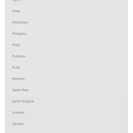
Orbe
Penthalaz
Prangins
Prilly
Puidoux
Pully
Renens
Saint-Prex
Saint-Sulpice
Sullens
Tannay