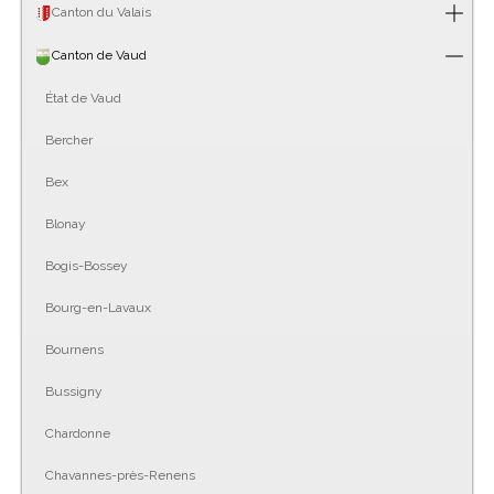
Canton du Valais
Canton de Vaud
État de Vaud
Bercher
Bex
Blonay
Bogis-Bossey
Bourg-en-Lavaux
Bournens
Bussigny
Chardonne
Chavannes-près-Renens