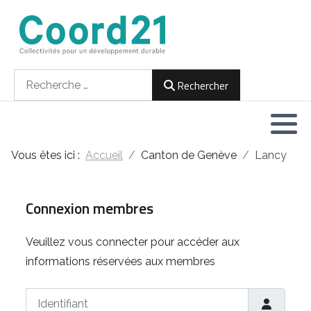
Développement durable et Agenda 21
Lettres d'informations
Rencontres thématiques
Documents
2021
Rechercher
Rechercher
Implémentation locale de l'Agenda
2022
2030
2023
Rencontres thématiques
Vous êtes ici :
Accueil
Canton de Genève
Lancy
2024
Assemblées générales
2025
Connexion membres
2026
Veuillez vous connecter pour accéder aux
informations réservées aux membres
Identifiant