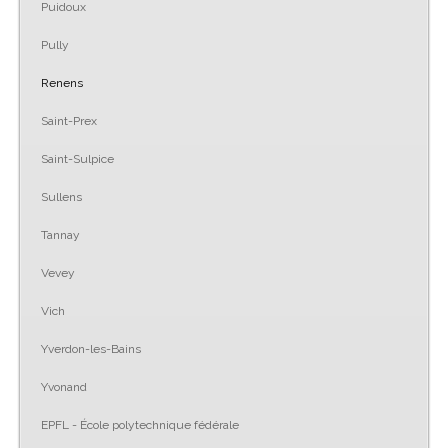
Puidoux
Pully
Renens
Saint-Prex
Saint-Sulpice
Sullens
Tannay
Vevey
Vich
Yverdon-les-Bains
Yvonand
EPFL - École polytechnique fédérale