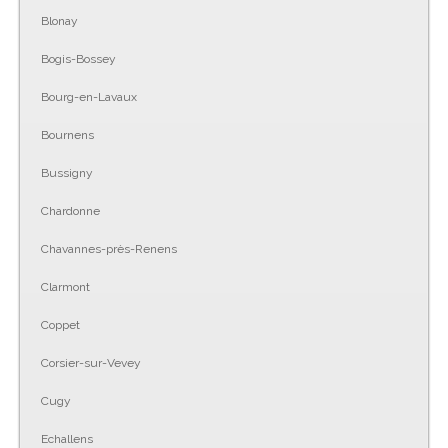
Blonay
Bogis-Bossey
Bourg-en-Lavaux
Bournens
Bussigny
Chardonne
Chavannes-près-Renens
Clarmont
Coppet
Corsier-sur-Vevey
Cugy
Echallens