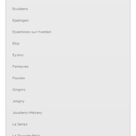
Ecublens
Epalinges
Essertines-sur-Yverdon
Etoy
Eysins
Ferreyres
Founex
Gingins
Jongny
Jouxtens-Mézery
La Sarraz
La Tour-de-Peilz