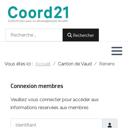
Développement durable et Agenda 21
Lettres d'informations
Rencontres thématiques
Documents
2021
Rechercher
Rechercher
Implémentation locale de l'Agenda
2022
2030
2023
Rencontres thématiques
Vous êtes ici :
Accueil
Canton de Vaud
Renens
2024
Assemblées générales
2025
Connexion membres
2026
Veuillez vous connecter pour accéder aux
informations réservées aux membres
Identifiant