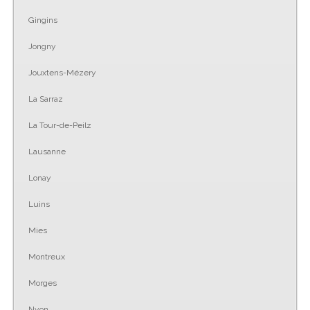
Gingins
Jongny
Jouxtens-Mézery
La Sarraz
La Tour-de-Peilz
Lausanne
Lonay
Luins
Mies
Montreux
Morges
Nyon