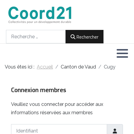
Développement durable et Agenda 21
Lettres d'informations
Rencontres thématiques
Documents
2021
Rechercher
Rechercher
Implémentation locale de l'Agenda
2022
2030
2023
Rencontres thématiques
Vous êtes ici :
Accueil
Canton de Vaud
Cugy
2024
Assemblées générales
2025
Connexion membres
2026
Veuillez vous connecter pour accéder aux
informations réservées aux membres
Identifiant