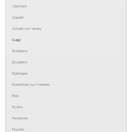
Clarmont
Coppet
Corsier-sur-Vevey
Cugy
Echallens
Ecublens
Epalinges
Essertines-sur-Yverdon
Etoy
Eysins
Ferreyres
Founex