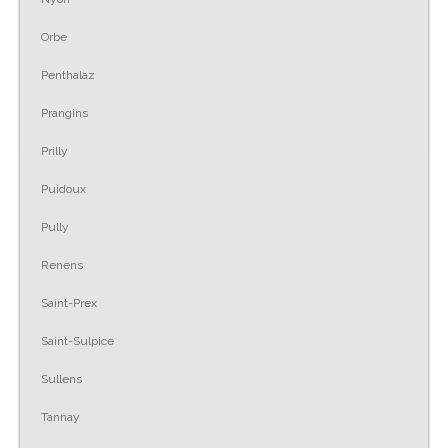
Orbe
Penthalaz
Prangins
Prilly
Puidoux
Pully
Renens
Saint-Prex
Saint-Sulpice
Sullens
Tannay