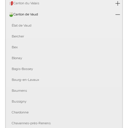
Canton du Valais
Canton de Vaud
État de Vaud
Bercher
Bex
Blonay
Bogis-Bossey
Bourg-en-Lavaux
Bournens
Bussigny
Chardonne
Chavannes-près-Renens